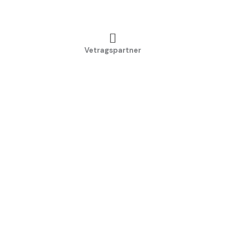
Vetragspartner
Vetragspartner
Alle Marken
Wir sind frei für alle Marken. Unabhängig und mit voller Kraft
voraus.